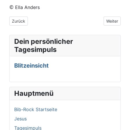
Ella Anders
©
Vorheriger Beitrag: Schnell. Schnell. Schnell.
Nächster Be
Zurück
Weiter
Dein persönlicher
Tagesimpuls
Blitzeinsicht
Hauptmenü
Bib-Rock Startseite
Jesus
Tagesimpuls