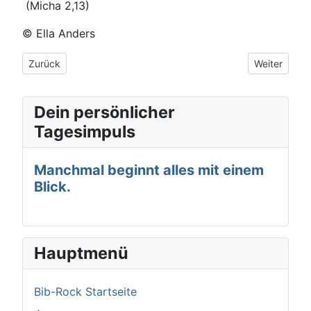
(Micha 2,13)
© Ella Anders
Vorheriger Beitrag: Wo ich wohne?
Nächster Be
Zurück
Weiter
Dein persönlicher
Tagesimpuls
Manchmal beginnt alles mit einem
Blick.
Hauptmenü
Bib-Rock Startseite