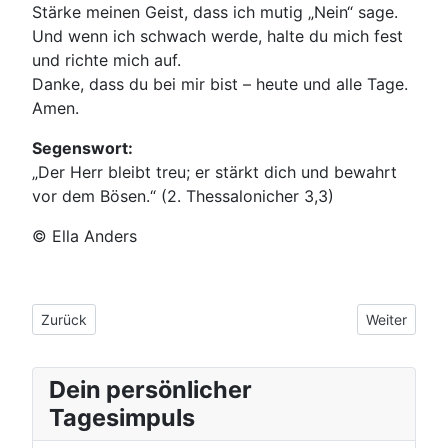
Stärke meinen Geist, dass ich mutig „Nein“ sage.
Und wenn ich schwach werde, halte du mich fest
und richte mich auf.
Danke, dass du bei mir bist – heute und alle Tage.
Amen.
Segenswort:
„Der Herr bleibt treu; er stärkt dich und bewahrt
vor dem Bösen.“ (2. Thessalonicher 3,3)
© Ella Anders
Vorheriger Beitrag: Dein Standard ist Jesus
Nächster Bei
Zurück
Weiter
Dein persönlicher
Tagesimpuls