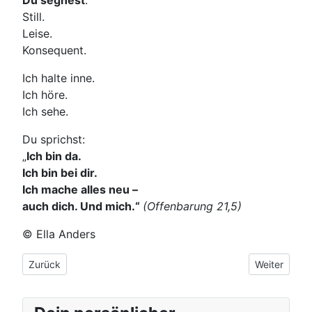
Du segnest
.
Still.
Leise.
Konsequent.
Ich halte inne.
Ich höre.
Ich sehe.
Du sprichst:
„
Ich bin da.
Ich bin bei dir.
Ich mache alles neu –
auch dich. Und mich.“
(Offenbarung 21,5)
© Ella Anders
Vorheriger Beitrag: Der Weg durch die Versuchung
Nächster Bei
Zurück
Weiter